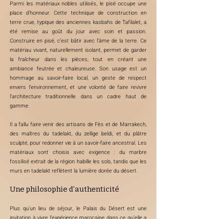
Parmi les matériaux nobles utilisés, le pisé occupe une
place d’honneur. Cette technique de construction en
terre crue, typique des anciennes kasbahs de Tafilalet, a
été remise au goût du jour avec soin et passion.
Construire en pisé, c’est bâtir avec l’âme de la terre. Ce
matériau vivant, naturellement isolant, permet de garder
la fraîcheur dans les pièces, tout en créant une
ambiance feutrée et chaleureuse. Son usage est un
hommage au savoir-faire local, un geste de respect
envers l’environnement, et une volonté de faire revivre
l’architecture traditionnelle dans un cadre haut de
gamme.
Il a fallu faire venir des artisans de Fès et de Marrakech,
des maîtres du tadelakt, du zellige beldi, et du plâtre
sculpté, pour redonner vie à un savoir-faire ancestral. Les
matériaux sont choisis avec exigence : du marbre
fossilisé extrait de la région habille les sols, tandis que les
murs en tadelakt reflètent la lumière dorée du désert.
Une philosophie d’authenticité
Plus qu’un lieu de séjour, le Palais du Désert est une
invitation à vivre l’expérience marocaine dans ce qu’elle a