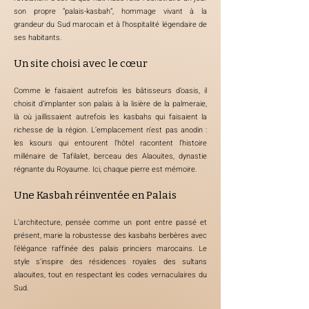
son propre “palais-kasbah”, hommage vivant à la
grandeur du Sud marocain et à l’hospitalité légendaire de
ses habitants.
Un site choisi avec le cœur
Comme le faisaient autrefois les bâtisseurs d’oasis, il
choisit d’implanter son palais à la lisière de la palmeraie,
là où jaillissaient autrefois les kasbahs qui faisaient la
richesse de la région. L’emplacement n’est pas anodin :
les ksours qui entourent l’hôtel racontent l’histoire
millénaire de Tafilalet, berceau des Alaouites, dynastie
régnante du Royaume. Ici, chaque pierre est mémoire.
Une Kasbah réinventée en Palais
L’architecture, pensée comme un pont entre passé et
présent, marie la robustesse des kasbahs berbères avec
l’élégance raffinée des palais princiers marocains. Le
style s’inspire des résidences royales des sultans
alaouites, tout en respectant les codes vernaculaires du
Sud.