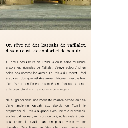
Un rêve né des kasbahs de Tafilalet,
devenu oasis de confort et de beauté.
Au cœur des ksours de Tizimi, là où le sable murmure
encore les légendes de Tafilalet, s’élève aujourd’hui un
palais pas comme les autres. Le Palais du Désert Hôtel
& Spa est plus qu’un établissement hôtelier : c’est le fruit
d’un rêve profondément enraciné dans l’histoire, la terre,
et le cœur d’un homme originaire de la région.
Né et grandi dans une modeste maison nichée au sein
d’une ancienne kasbah aux abords de Tizimi, le
propriétaire du Palais a grandi avec une vue imprenable
sur les palmeraies, les murs de pisé, et les ciels étoilés.
Tout jeune, il travaille dans un palace voisin — une
révélation. C’est là que naît l’idée folle : construire un jour