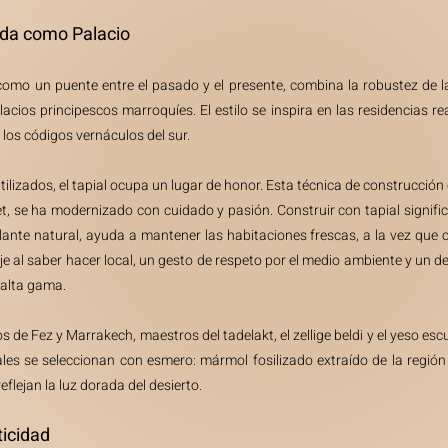
da como Palacio
como un puente entre el pasado y el presente, combina la robustez de 
acios principescos marroquíes. El estilo se inspira en las residencias re
los códigos vernáculos del sur.
tilizados, el tapial ocupa un lugar de honor. Esta técnica de construcción c
t, se ha modernizado con cuidado y pasión. Construir con tapial signific
aislante natural, ayuda a mantener las habitaciones frescas, a la vez qu
e al saber hacer local, un gesto de respeto por el medio ambiente y un des
 alta gama.
 de Fez y Marrakech, maestros del tadelakt, el zellige beldi y el yeso escu
ales se seleccionan con esmero: mármol fosilizado extraído de la región
eflejan la luz dorada del desierto.
ticidad