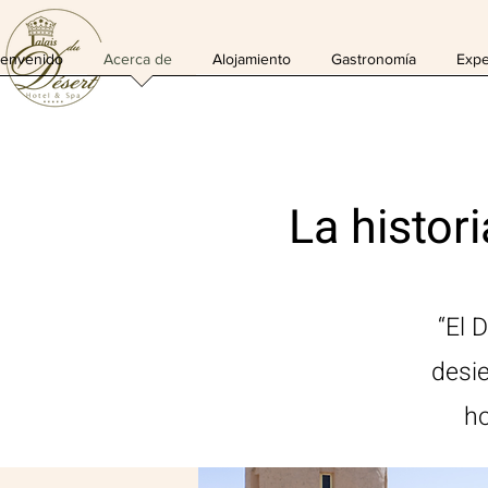
ienvenido
Acerca de
Alojamiento
Gastronomía
Expe
La histor
“El 
desie
ho