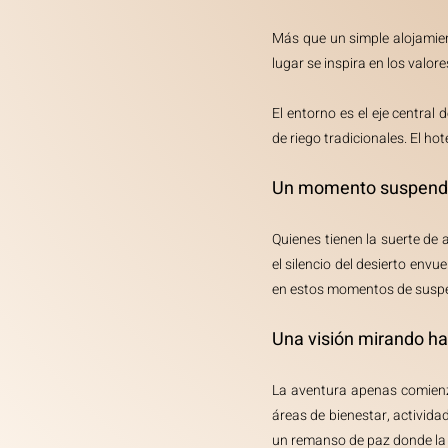
Más que un simple alojamient
lugar se inspira en los valor
El entorno es el eje central
de riego tradicionales. El ho
Un momento suspend
Quienes tienen la suerte de a
el silencio del desierto envu
en estos momentos de suspen
Una visión mirando h
La aventura apenas comienza
áreas de bienestar, actividad
un remanso de paz donde la c