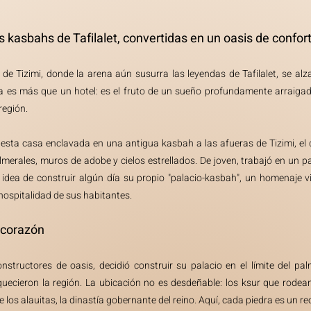
 kasbahs de Tafilalet, convertidas en un oasis de confort
de Tizimi, donde la arena aún susurra las leyendas de Tafilalet, se alza
a es más que un hotel: es el fruto de un sueño profundamente arraigado e
región.
sta casa enclavada en una antigua kasbah a las afueras de Tizimi, el 
merales, muros de adobe y cielos estrellados. De joven, trabajó en un pa
a idea de construir algún día su propio "palacio-kasbah", un homenaje v
hospitalidad de sus habitantes.
l corazón
tructores de oasis, decidió construir su palacio en el límite del pa
uecieron la región. La ubicación no es desdeñable: los ksur que rodean 
de los alauitas, la dinastía gobernante del reino. Aquí, cada piedra es un r