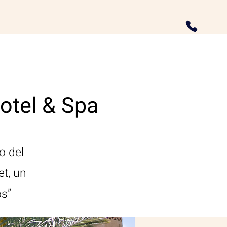
Hotel & Spa
o del
et, un
os”