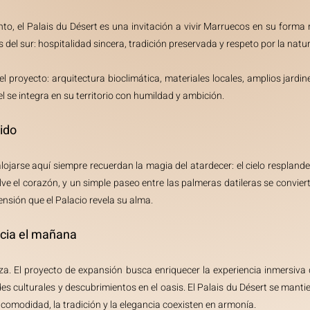
o, el Palais du Désert es una invitación a vivir Marruecos en su forma m
es del sur: hospitalidad sincera, tradición preservada y respeto por la natu
 del proyecto: arquitectura bioclimática, materiales locales, amplios jard
tel se integra en su territorio con humildad y ambición.
ido
lojarse aquí siempre recuerdan la magia del atardecer: el cielo resplande
elve el corazón, y un simple paseo entre las palmeras datileras se convier
sión que el Palacio revela su alma.
acia el mañana
. El proyecto de expansión busca enriquecer la experiencia inmersiva 
es culturales y descubrimientos en el oasis. El Palais du Désert se manti
omodidad, la tradición y la elegancia coexisten en armonía.