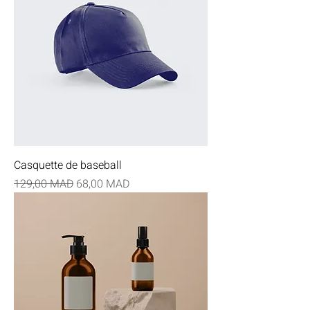
Casquette de baseball
Prix original
Prix promotionnel
129,00 MAD
68,00 MAD